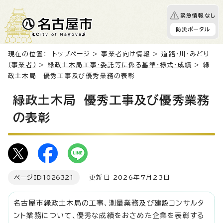
緊急情報なし
防災ポータル
現在の位置：
トップページ
>
事業者向け情報
>
道路・川・みどり
（事業者）
>
緑政土木局工事・委託等に係る基準・様式・成績
> 緑
政土木局 優秀工事及び優秀業務の表彰
緑政土木局 優秀工事及び優秀業務
の表彰
ページID
1026321
更新日 2026年7月23日
名古屋市緑政土木局の工事、測量業務及び建設コンサルタ
ント業務について、優秀な成績をおさめた企業を表彰する