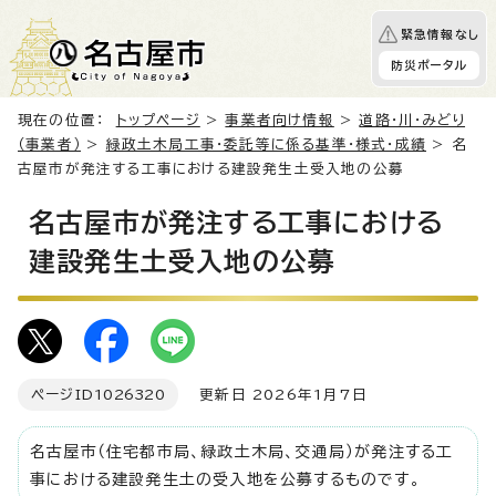
緊急情報なし
防災ポータル
現在の位置：
トップページ
>
事業者向け情報
>
道路・川・みどり
（事業者）
>
緑政土木局工事・委託等に係る基準・様式・成績
> 名
古屋市が発注する工事における建設発生土受入地の公募
名古屋市が発注する工事における
建設発生土受入地の公募
ページID
1026320
更新日 2026年1月7日
名古屋市（住宅都市局、緑政土木局、交通局）が発注する工
事における建設発生土の受入地を公募するものです。