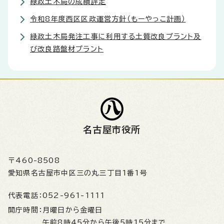
緑政土木局の成績評定
令和8年度西区区政運営方針（もーやっこ計画）
緑政土木局発注工事に利用する土質改良プラント及
び改良路盤材プラント
名古屋市役所
〒460-8508
愛知県名古屋市中区三の丸三丁目1番1号
代表電話：
052-961-1111
開庁時間：
月曜日から金曜日
午前8時45分から午後5時15分まで