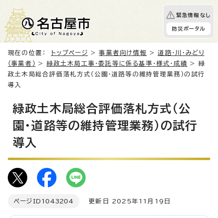
緊急情報なし
防災ポータル
現在の位置：
トップページ
>
事業者向け情報
>
道路・川・みどり
（事業者）
>
緑政土木局工事・委託等に係る基準・様式・成績
> 緑
政土木局総合評価落札方式（公園・道路等の維持管理業務）の試行
導入
緑政土木局総合評価落札方式（公
園・道路等の維持管理業務）の試行
導入
ページID
1043204
更新日 2025年11月19日