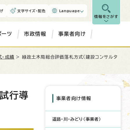
げ
文字サイズ・配色
Language
情報をさがす
ポーツ
市政情報
事業者向け
式・成績
> 緑政土木局総合評価落札方式（建設コンサルタ
の試行導
事業者向け情報
道路・川・みどり（事業者）