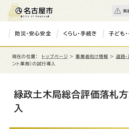
緊
防災・安心安全
くらし・手続き
子ども・
現在の位置：
トップページ
>
事業者向け情報
>
道路・
ント業務）の試行導入
緑政土木局総合評価落札方
入