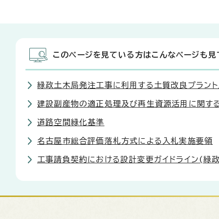
このページを見ている方はこんなページも見
緑政土木局発注工事に利用する土質改良プラント
建設副産物の適正処理及び再生資源活用に関す
道路空間緑化基準
名古屋市総合評価落札方式による入札実施要領
工事請負契約における設計変更ガイドライン(緑政