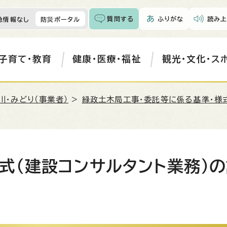
質問する
ふりがな
読み上
急情報なし
防災ポータル
子育て・教育
健康・医療・福祉
観光・文化・ス
川・みどり（事業者）
>
緑政土木局工事・委託等に係る基準・様
式（建設コンサルタント業務）