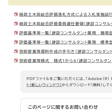
緑政土木局総合評価落札方式による入札実施試行要領
緑政土木局総合評価委員選任要領（建設コンサルタント
評価基準等一覧（建設コンサルタント業務 簡易型） （
評価基準等一覧（建設コンサルタント業務 標準型） （
技術提案等資料作成の手引き（建設コンサルタント業務
技術提案等様式 様式1から6（建設コンサルタント業務
PDFファイルをご覧いただくには、「Adobe（R）
ト（新しいウィンドウ）
からダウンロード（無料）して
このページに関する
お問い合わせ