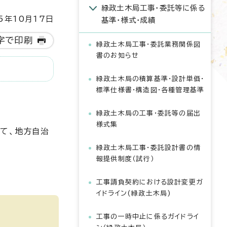
緑政土木局工事・委託等に係る
5年10月17日
基準・様式・成績
字で印刷
緑政土木局工事・委託業務関係図
書のお知らせ
緑政土木局の積算基準・設計単価・
標準仕様書・構造図・各種管理基準
緑政土木局の工事・委託等の届出
様式集
て、地方自治
緑政土木局工事・委託設計書の情
報提供制度（試行）
工事請負契約における設計変更ガ
イドライン(緑政土木局)
工事の一時中止に係るガイドライ