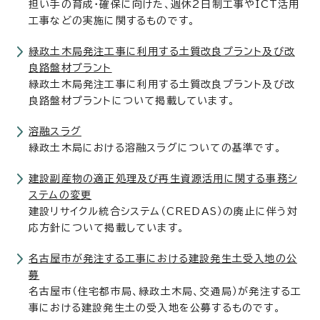
担い手の育成・確保に向けた、週休2日制工事やICT活用
工事などの実施に関するものです。
緑政土木局発注工事に利用する土質改良プラント及び改
良路盤材プラント
緑政土木局発注工事に利用する土質改良プラント及び改
良路盤材プラントについて掲載しています。
溶融スラグ
緑政土木局における溶融スラグについての基準です。
建設副産物の適正処理及び再生資源活用に関する事務シ
ステムの変更
建設リサイクル統合システム（CREDAS）の廃止に伴う対
応方針について掲載しています。
名古屋市が発注する工事における建設発生土受入地の公
募
名古屋市（住宅都市局、緑政土木局、交通局）が発注する工
事における建設発生土の受入地を公募するものです。