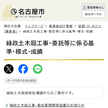
緊急情報なし
防災ポータル
現在の位置：
トップページ
>
事業者向け情報
>
道路・川・みどり
（事業者）
> 緑政土木局工事・委託等に係る基準・様式・成績
緑政土木局工事・委託等に係る基
準・様式・成績
ページID
1026308
緑政土木局技術指導課からのご案内です。
緑政土木局工事・委託業務関係図書のお知らせ