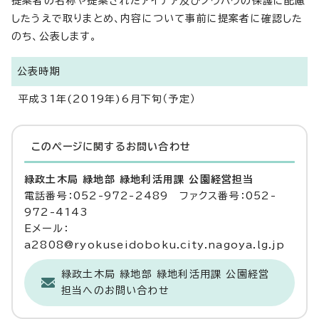
提案者の名称や提案されたアイデア及びノウハウの保護に配慮
したうえで取りまとめ、内容について事前に提案者に確認した
のち、公表します。
公表時期
平成31年(2019年)6月下旬（予定）
このページに関する
お問い合わせ
緑政土木局 緑地部 緑地利活用課 公園経営担当
電話番号：052-972-2489 ファクス番号：052-
972-4143
Eメール：
a2808@ryokuseidoboku.city.nagoya.lg.jp
緑政土木局 緑地部 緑地利活用課 公園経営
担当へのお問い合わせ