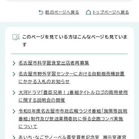
前のページへ戻る
トップページへ戻る
このページを見ている方はこんなページも見ていま
す
名古屋市科学館食堂出店者再募集
名古屋市野外学習センターにおける自動販売機設置
にかかる入札のお知らせ
大河ドラマ「豊臣兄弟！」番組タイトルロゴの商用使用
に関する説明会の開催
令和8年度名古屋市市政広報ラジオ番組「施策等説明
番組」制作及び放送業務委託に係る企画コンペ実施
について
あいち・なごやノーベル賞受賞者記念室 展示室運営