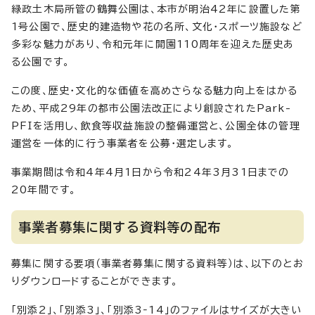
緑政土木局所管の鶴舞公園は、本市が明治42年に設置した第
1号公園で、歴史的建造物や花の名所、文化・スポーツ施設など
多彩な魅力があり、令和元年に開園110周年を迎えた歴史あ
る公園です。
この度、歴史・文化的な価値を高めさらなる魅力向上をはかる
ため、平成29年の都市公園法改正により創設されたPark-
PFIを活用し、飲食等収益施設の整備運営と、公園全体の管理
運営を一体的に行う事業者を公募・選定します。
事業期間は令和4年4月1日から令和24年3月31日までの
20年間です。
事業者募集に関する資料等の配布
募集に関する要項（事業者募集に関する資料等）は、以下のとお
りダウンロードすることができます。
「別添2」、「別添3」、「別添3‐14」のファイルはサイズが大きい