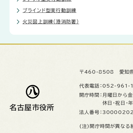
ブラインド型実行動訓練
火災図上訓練（港消防署）
〒460-8508
愛知
代表電話：
052-961-
開庁時間：
月曜日から
休日・祝日・
名古屋市役所
法人番号：
3000020
(注)開庁時間が異なる