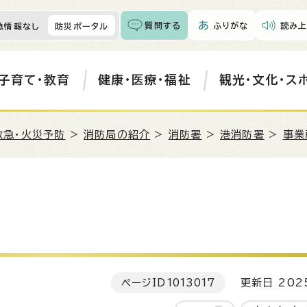
質問する
ふりがな
読み上
急情報なし
防災ポータル
子育て・教育
健康・医療・福祉
観光・文化・ス
救急・火災予防
>
消防局の紹介
>
消防署
>
港消防署
>
事業
ページID
1013017
更新日 202