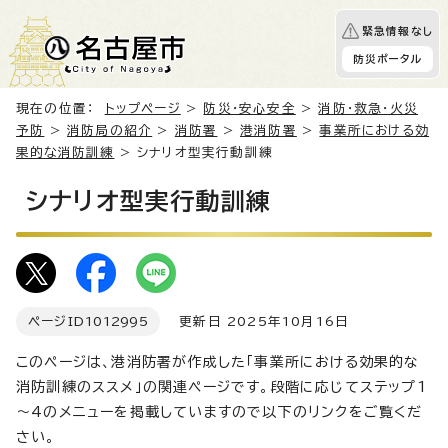
緊急情報なし
防災ポータル
現在の位置：
トップページ
>
防災・安心安全
>
消防・救急・火災
予防
>
消防局の紹介
>
消防署
>
港消防署
>
事業所における効
果的な消防訓練
> シナリオ型実行動訓練
シナリオ型実行動訓練
ページID
1012995
更新日 2025年10月16日
このページは、港消防署が作成した「事業所における効果的な
消防訓練のススメ」の関連ページです。段階に応じてステップ1
～4のメニューを掲載していますので以下のリンクをご覧くだ
さい。