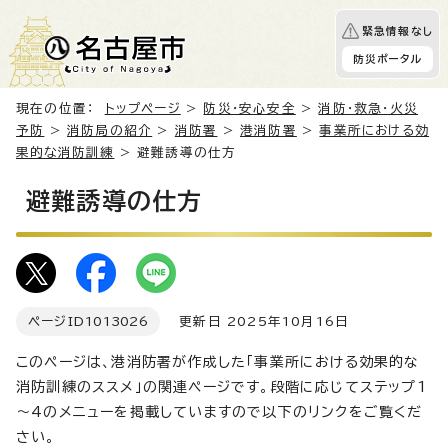
緊急情報なし
防災ポータル
現在の位置：
トップページ
>
防災・安心安全
>
消防・救急・火災
予防
>
消防局の紹介
>
消防署
>
港消防署
>
事業所における効
果的な消防訓練
> 避難誘導の仕方
避難誘導の仕方
ページID
1013026
更新日 2025年10月16日
このページは、港消防署が作成した「事業所における効果的な
消防訓練のススメ」の関連ページです。段階に応じてステップ1
～4のメニューを掲載していますので以下のリンクをご覧くだ
さい。