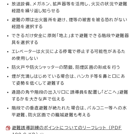
放送設備、メガホン、拡声器等を活用し、火災の状況や避難
経路を繰り返し知らせる
避難の際は出火箇所を避け、煙等の被害を被る恐れがない
経路を選択する
できるだけ安全に原則「地上」まで避難できる階段や避難器
具を選択する
エレベーターは火災による停電で停止する可能性があるた
め使用しない
防火戸や防火シャッターの閉鎖、防煙区画の形成を行う
煙が充満しはじめている場合は、ハンカチ等を鼻と口にあ
て姿勢を低くして避難する
通路の角や階段の出入り口に誘導員を配置し「どこへ」避難
するかを大きな声で伝える
階段での垂直避難が絶たれた場合は、バルコニー等への水
平避難、防火区画での籠城避難も考える
避難誘導訓練のポイントについてのリーフレット （PDF