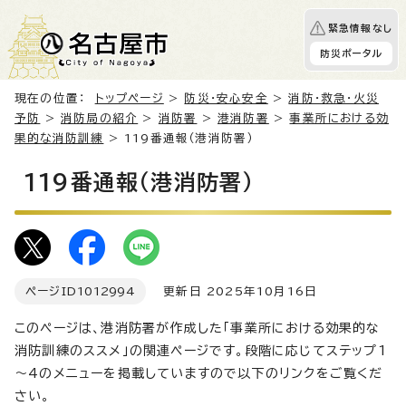
緊急情報なし
防災ポータル
現在の位置：
トップページ
>
防災・安心安全
>
消防・救急・火災
予防
>
消防局の紹介
>
消防署
>
港消防署
>
事業所における効
果的な消防訓練
> 119番通報（港消防署）
119番通報（港消防署）
ページID
1012994
更新日 2025年10月16日
このページは、港消防署が作成した「事業所における効果的な
消防訓練のススメ」の関連ページです。段階に応じてステップ1
～4のメニューを掲載していますので以下のリンクをご覧くだ
さい。