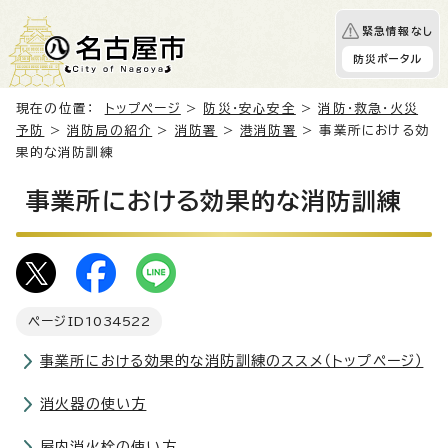
緊急情報なし
防災ポータル
現在の位置：
トップページ
>
防災・安心安全
>
消防・救急・火災
予防
>
消防局の紹介
>
消防署
>
港消防署
> 事業所における効
果的な消防訓練
事業所における効果的な消防訓練
ページID
1034522
事業所における効果的な消防訓練のススメ（トップページ）
消火器の使い方
屋内消火栓の使い方