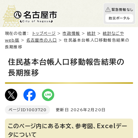
緊急情報なし
防災ポータル
現在の位置：
トップページ
>
市政情報
>
統計
>
統計なごや
web版
>
名古屋市の人口
> 住民基本台帳人口移動報告結果の
長期推移
住民基本台帳人口移動報告結果の
長期推移
ページID
1003720
更新日 2026年2月20日
このページ内にある本文、参考図、Excelデー
タについて