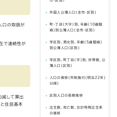
市・区別）
外国人公簿人口(全市・区別)
人口の取扱が
町・丁目(大字)別、年齢(10歳階
級)別公簿人口(全市・区別)
学区別、男女別、年齢(5歳階級)
現在で連続性が
別公簿人口(区別)
学区別、町丁目(字)別、世帯数、公
簿人口(区別)
人口の推移(市制施行(明治22年)
以降)
区別人口の長期推移
加減して算出
査と住民基本
出生数、死亡数、合計特殊出生率
の推移