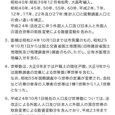
昭和40年:昭和39年12月有松町、大高町編入。
昭和40年、45年、50年、55年、60年、平成2年、7年、
12年、17年、22年及び27年:推計人口と国勢調査人口と
の食い違いを補正。
平成24年:法改正に伴う外国人人口及び日本人と外国人
の混合世帯の取扱変更による数値変動を含めた。
面積は昭和24年10月1日までは市測量のもの、昭和25
年10月1日からは国土交通省国土地理院(旧称建設省国土
地理院及び地理調査所)調査のもの。ただし、公有水面埋立
地編入分を含む。
世帯数は、大正8年までは戸籍上の現住戸数、大正9年から
は国勢調査の定義による世帯数(準世帯を含む)。
なお、昭和55年国勢調査から世帯の定義が変更され、会社
などの寮の単身の入寮者の世帯は1棟1世帯から1人1世帯
となった。
平成24年10月1日現在の人口及び世帯数については、法
改正による外国人人口及び日本人と外国人の混合世帯の
取扱変更による数値変動分を含んでおり、平成23年まで