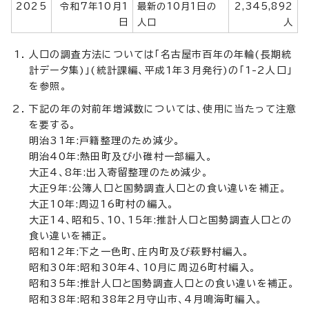
2025
令和7年10月1
最新の10月1日の
2,345,892
日
人口
人
人口の調査方法については「名古屋市百年の年輪(長期統
計データ集)」(統計課編、平成1年3月発行)の「1-2人口」
を参照。
下記の年の対前年増減数については、使用に当たって注意
を要する。
明治31年:戸籍整理のため減少。
明治40年:熱田町及び小碓村一部編入。
大正4、8年:出入寄留整理のため減少。
大正9年:公簿人口と国勢調査人口との食い違いを補正。
大正10年:周辺16町村の編入。
大正14、昭和5、10、15年:推計人口と国勢調査人口との
食い違いを補正。
昭和12年:下之一色町、庄内町及び萩野村編入。
昭和30年:昭和30年4、10月に周辺6町村編入。
昭和35年:推計人口と国勢調査人口との食い違いを補正。
昭和38年:昭和38年2月守山市、4月鳴海町編入。