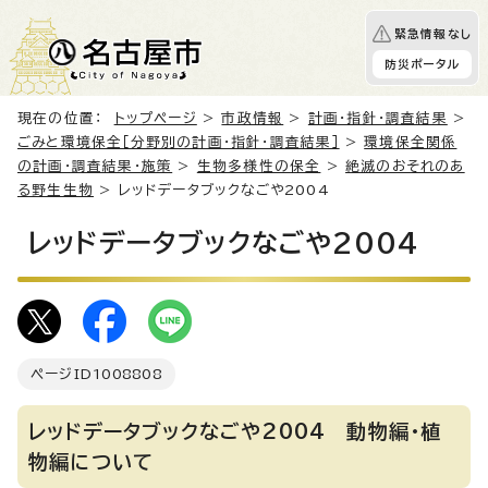
緊急情報なし
防災ポータル
現在の位置：
トップページ
>
市政情報
>
計画・指針・調査結果
>
ごみと環境保全［分野別の計画・指針・調査結果］
>
環境保全関係
の計画・調査結果・施策
>
生物多様性の保全
>
絶滅のおそれのあ
る野生生物
> レッドデータブックなごや2004
レッドデータブックなごや2004
ページID
1008808
レッドデータブックなごや2004 動物編・植
物編について