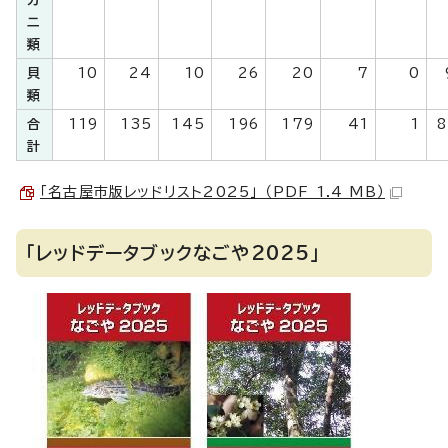
カ
ニ
類
貝
10
24
10
26
20
7
0
類
合
119
135
145
196
179
41
1
8
計
「名古屋市版レッドリスト2025」 （PDF 1.4 MB）
「レッドデータブックなごや2025」