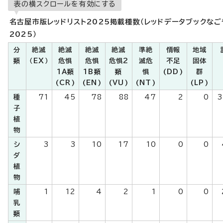
表の横スクロールを有効にする
名古屋市版レッドリスト2025掲載種数（レッドデータブックなご
2025）
分
絶滅
絶滅
絶滅
絶滅
準絶
情報
地域
類
（EX）
危惧
危惧
危惧2
滅危
不足
固体
1A類
1B類
類
惧
(DD)
群
(CR)
(EN)
(VU)
(NT)
(LP)
種
71
45
78
88
47
2
0
3
子
植
物
シ
3
3
10
17
10
0
0
ダ
植
物
哺
1
12
4
2
1
0
0
乳
類