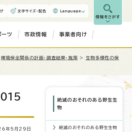
げ
文字サイズ・配色
Language
情報をさがす
ポーツ
市政情報
事業者向け
>
環境保全関係の計画・調査結果・施策
>
生物多様性の保
015
絶滅のおそれのある野生生
物
絶滅のおそれのある野生生物
6年5月29日