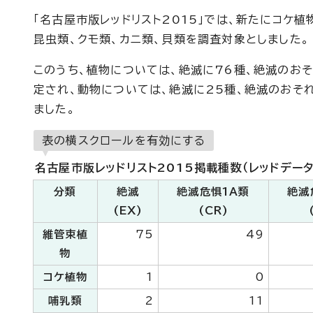
「名古屋市版レッドリスト2015」では、新たにコケ
昆虫類、クモ類、カニ類、貝類を調査対象としました。
このうち、植物については、絶滅に76種、絶滅のおそ
定され、動物については、絶滅に25種、絶滅のおそ
ました。
表の横スクロールを有効にする
名古屋市版レッドリスト2015掲載種数（レッドデータ
分類
絶滅
絶滅危惧1A類
絶滅
(EX)
(CR)
維管束植
75
49
物
コケ植物
1
0
哺乳類
2
11