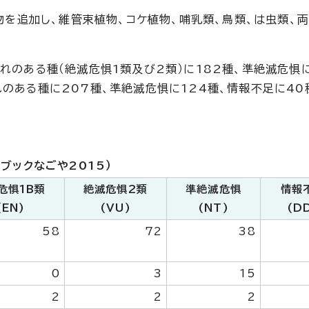
植物を追加し、維管束植物、コケ植物、哺乳類、鳥類、は虫類、両
れのある種（絶滅危惧1類及び2類）に182種、準絶滅危惧
れのある種に207種、準絶滅危惧に124種、情報不足に4
ブックなごや2015）
危惧1B類
絶滅危惧2類
準絶滅危惧
情報
(EN)
(VU)
(NT)
(D
58
72
38
0
3
15
2
2
2