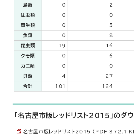
鳥類
0
2
は虫類
0
0
両生類
0
5
魚類
0
8
昆虫類
19
16
クモ類
0
6
カニ類
0
0
貝類
4
27
合計
101
124
「名古屋市版レッドリスト2015」のダ
名古屋市版レッドリスト2015 （PDF 372.1 K