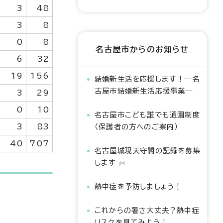
3
48
3
8
0
8
名古屋市からのお知らせ
6
32
19
156
結婚新生活を応援します！―名
古屋市結婚新生活応援事業―
3
29
0
10
名古屋市こども誰でも通園制度
3
83
（保護者の方へのご案内）
40
707
名古屋城現天守閣の記録を募集
します
熱中症を予防しましょう！
これからの暑さ大丈夫？熱中症
リスクを見てみよう！