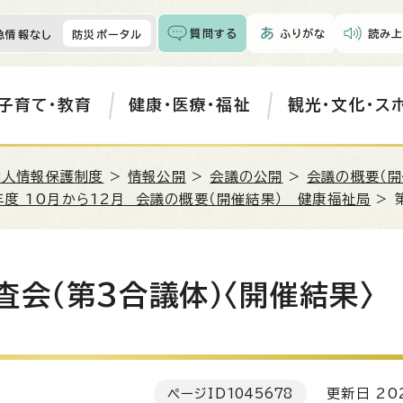
質問する
ふりがな
読み上
急情報なし
防災ポータル
子育て・教育
健康・医療・福祉
観光・文化・ス
個人情報保護制度
>
情報公開
>
会議の公開
>
会議の概要（開
年度 10月から12月 会議の概要（開催結果） 健康福祉局
> 
会（第3合議体）〈開催結果〉
ページID
1045678
更新日 202