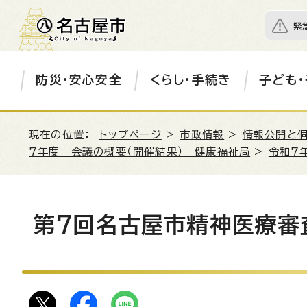
緊
防災・安心安全
くらし・手続き
子ども・
現在の位置：
トップページ
>
市政情報
>
情報公開と
7年度 会議の概要（開催結果） 健康福祉局
>
令和7
第7回名古屋市精神医療審査