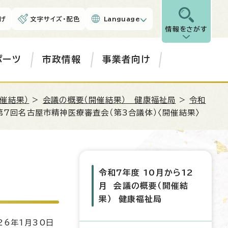
げ
文字サイズ・配色
Language
情報をさがす
ポーツ
市政情報
事業者向け
催結果）
>
会議の概要（開催結果） 健康福祉局
>
令和
第7回名古屋市精神医療審査会（第3合議体）〈開催結果〉
令和7年度 10月から12
月 会議の概要（開催結
果） 健康福祉局
6年1月30日