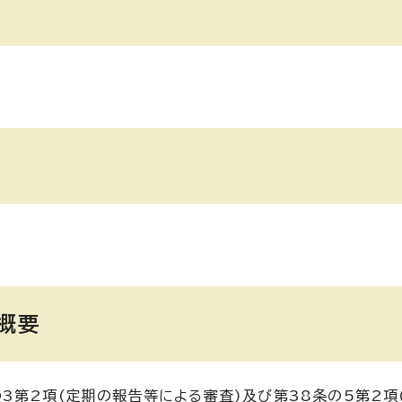
概要
3第2項(定期の報告等による審査)及び第38条の5第2項