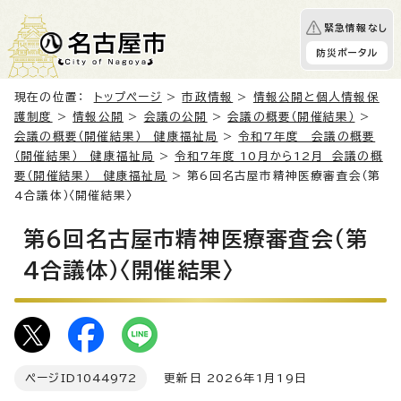
緊急情報なし
防災ポータル
現在の位置：
トップページ
>
市政情報
>
情報公開と個人情報保
護制度
>
情報公開
>
会議の公開
>
会議の概要（開催結果）
>
会議の概要（開催結果） 健康福祉局
>
令和7年度 会議の概要
（開催結果） 健康福祉局
>
令和7年度 10月から12月 会議の概
要（開催結果） 健康福祉局
> 第6回名古屋市精神医療審査会（第
4合議体）〈開催結果〉
第6回名古屋市精神医療審査会（第
4合議体）〈開催結果〉
ページID
1044972
更新日 2026年1月19日