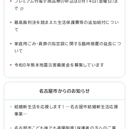
プレミアム付電子商品券の申込は8月14日（金曜日）ま
で
最高裁判決を踏まえた生活保護費等の追加給付につい
て
家庭用ごみ・資源の指定袋に関する臨時措置の延長につ
いて
令和8年熊本地震災害義援金を募集しています
名古屋市からのお知らせ
結婚新生活を応援します！―名古屋市結婚新生活応援
事業―
名古屋市こども誰でも通園制度（保護者の方へのご案