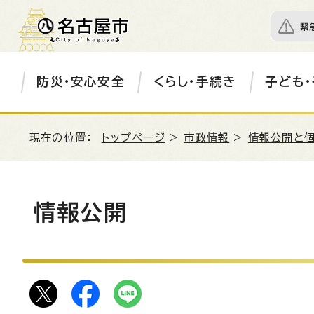
緊
防災・安心安全
くらし・手続き
子ども・
現在の位置：
トップページ
>
市政情報
>
情報公開と
情報公開