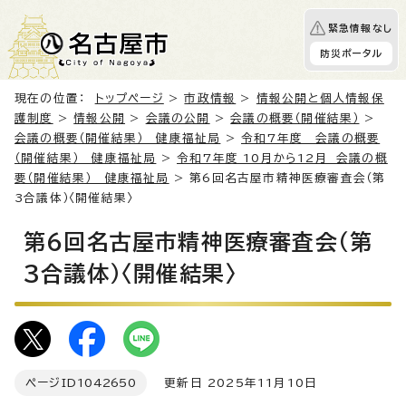
緊急情報なし
防災ポータル
現在の位置：
トップページ
>
市政情報
>
情報公開と個人情報保
護制度
>
情報公開
>
会議の公開
>
会議の概要（開催結果）
>
会議の概要（開催結果） 健康福祉局
>
令和7年度 会議の概要
（開催結果） 健康福祉局
>
令和7年度 10月から12月 会議の概
要（開催結果） 健康福祉局
> 第6回名古屋市精神医療審査会（第
3合議体）〈開催結果〉
第6回名古屋市精神医療審査会（第
3合議体）〈開催結果〉
ページID
1042650
更新日 2025年11月10日