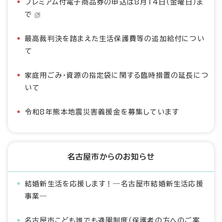
プレミアム付電子商品券の申込は8月14日（金曜日）ま
で
最高裁判決を踏まえた生活保護費等の追加給付につい
て
家庭用ごみ・資源の指定袋に関する臨時措置の延長につ
いて
令和8年熊本地震災害義援金を募集しています
名古屋市からのお知らせ
結婚新生活を応援します！―名古屋市結婚新生活応援
事業―
名古屋市こども誰でも通園制度（保護者の方へのご案