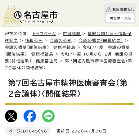
緊急情報なし
防災ポータル
現在の位置：
トップページ
>
市政情報
>
情報公開と個人情報保
護制度
>
情報公開
>
会議の公開
>
会議の概要（開催結果）
>
会議の概要（開催結果） 健康福祉局
>
令和7年度 会議の概要
（開催結果） 健康福祉局
>
令和7年度 10月から12月 会議の概
要（開催結果） 健康福祉局
> 第7回名古屋市精神医療審査会（第
2合議体）〈開催結果〉
第7回名古屋市精神医療審査会（第
2合議体）〈開催結果〉
ページID
1045676
更新日 2026年1月30日