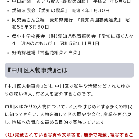
中日新聞 「あいち賢人・野崎徳四郎」 平成21年6月6日
愛知県農会 『愛知の農業』 昭和4年1月30日
同史編さん会編 愛知県発行 『愛知県園芸発達史』 昭
和56年3月30日
県小中学校長会 （財）愛知県教育振興会 『愛知に輝く人々
4 明治のともしび』 昭和58年11月1日
野崎採種場 『甘藍花椰菜と白菜』
『中川区人物事典』とは
『中川区人物事典』とは、中川区で誕生や活躍などされたゆか
りの深い偉人、有名人を紹介するものです。
中川区ゆかりの人物について、区民をはじめとする多くの市民
に知ってもらい、人物を通して区の歴史や文化、産業を再発見
し、地域への関心を高める目的で実施しています。
（注）掲載されている写真や文章等を、無断で転載、複写するこ