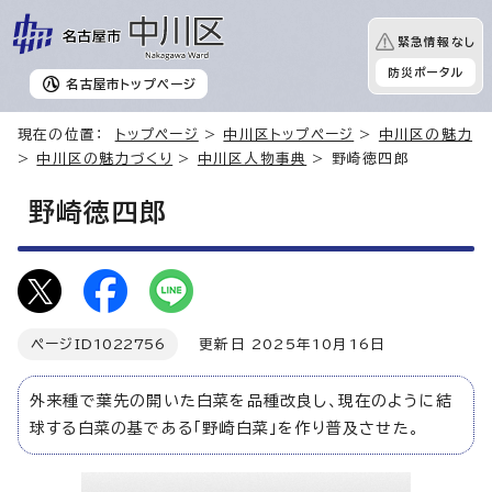
緊急情報なし
防災ポータル
名古屋市
トップページ
現在の位置：
トップページ
>
中川区トップページ
>
中川区の魅力
>
中川区の魅力づくり
>
中川区人物事典
> 野崎徳四郎
野崎徳四郎
ページID
1022756
更新日 2025年10月16日
外来種で葉先の開いた白菜を品種改良し、現在のように結
球する白菜の基である「野崎白菜」を作り普及させた。