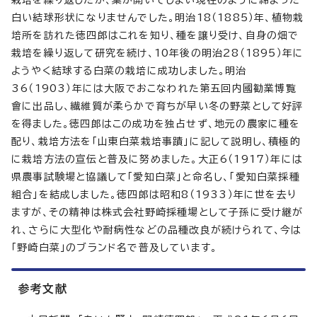
栽培を繰り返したが、葉が開いてしまい現在のように締まった
白い結球形状になりませんでした。明治18（1885）年、植物栽
培所を訪れた徳四郎はこれを知り、種を譲り受け、自身の畑で
栽培を繰り返して研究を続け、10年後の明治28（1895）年に
ようやく結球する白菜の栽培に成功しました。明治
36（1903）年には大阪でおこなわれた第五回内國勧業博覧
會に出品し、繊維質が柔らかで育ちが早い冬の野菜として好評
を得ました。徳四郎はこの成功を独占せず、地元の農家に種を
配り、栽培方法を「山東白菜栽培事蹟」に記して説明し、積極的
に栽培方法の宣伝と普及に努めました。大正6（1917）年には
県農事試験場と協議して「愛知白菜」と命名し、「愛知白菜採種
組合」を結成しました。徳四郎は昭和8（1933）年に世を去り
ますが、その精神は株式会社野崎採種場として子孫に受け継が
れ、さらに大型化や耐病性などの品種改良が続けられて、今は
「野崎白菜」のブランド名で普及しています。
参考文献