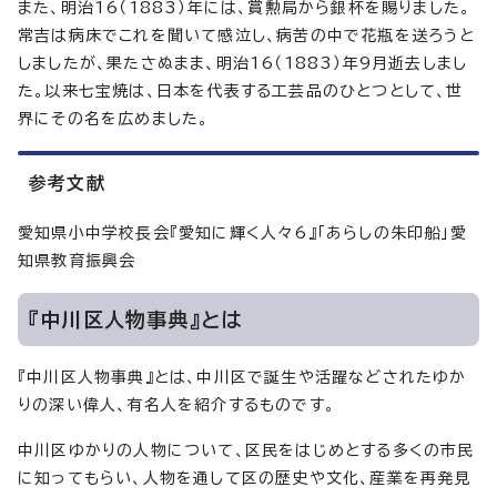
また、明治16（1883）年には、賞勲局から銀杯を賜りました。
常吉は病床でこれを聞いて感泣し、病苦の中で花瓶を送ろうと
しましたが、果たさぬまま、明治16（1883）年9月逝去しまし
た。以来七宝焼は、日本を代表する工芸品のひとつとして、世
界にその名を広めました。
参考文献
愛知県小中学校長会『愛知に輝く人々6』「あらしの朱印船」愛
知県教育振興会
『中川区人物事典』とは
『中川区人物事典』とは、中川区で誕生や活躍などされたゆか
りの深い偉人、有名人を紹介するものです。
中川区ゆかりの人物について、区民をはじめとする多くの市民
に知ってもらい、人物を通して区の歴史や文化、産業を再発見