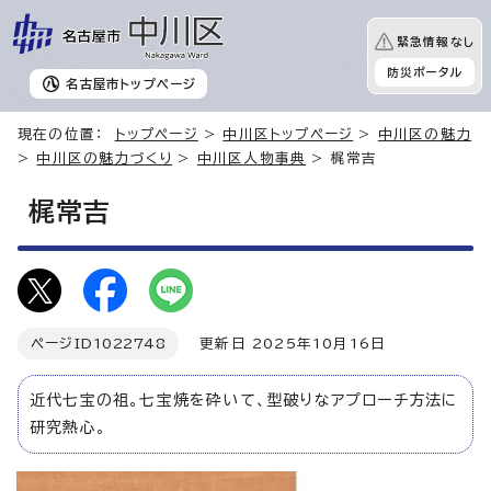
緊急情報なし
防災ポータル
名古屋市
トップページ
現在の位置：
トップページ
>
中川区トップページ
>
中川区の魅力
>
中川区の魅力づくり
>
中川区人物事典
> 梶常吉
梶常吉
ページID
1022748
更新日 2025年10月16日
近代七宝の祖。七宝焼を砕いて、型破りなアプローチ方法に
研究熱心。