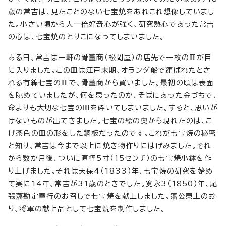
歳の常吉は、見たことのない七宝焼をあれこれ想像していまし
た。小さい頃から人一倍好奇心が強く、研究熱心であった常吉
の心は、七宝焼のとりこになってしまいました。
ある日、常吉は一軒の骨董商（松岡屋）の店先で一枚の皿が目
に入りました。この皿は江戸末期、オランダ船で運ばれたとさ
れる有線七宝の皿で、骨董商から買いました。最初の頃は表面
を眺めていましたが、何を思ったのか、そばにあった金づちで、
命よりも大切な七宝の皿を砕いてしまいました。すると、思いが
けないものが出てきました。七宝の絵の奥から現れたのは、こ
げ茶色の皿の形をした銅板だったのです。これが七宝焼の秘密
と知り、常吉は今まで以上に焼き物作りにはげみました。それ
から数か月後、ついに直径5寸（15センチ）の七宝焼小鉢を作
り上げました。それは天保4（1833）年、七宝焼の研究を始め
て実に14年、常吉が31歳のときでした。寛永3（1850）年、尾
張藩勘定奉行のお召しで七宝焼を献上しました。藩公東上のお
り、将軍の献上品として七宝焼を制作しました。