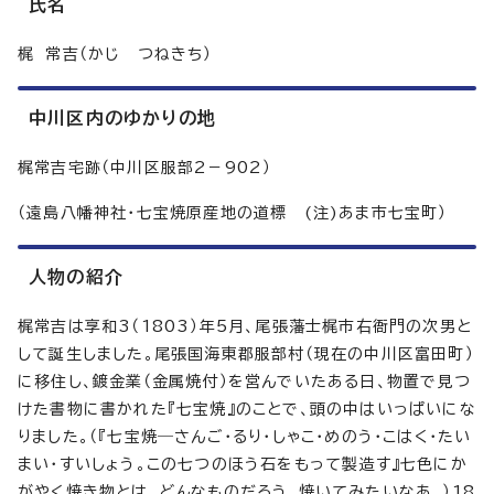
氏名
梶 常吉（かじ つねきち）
中川区内のゆかりの地
梶常吉宅跡（中川区服部2－902）
（遠島八幡神社・七宝焼原産地の道標 (注)あま市七宝町）
人物の紹介
梶常吉は享和3（1803）年5月、尾張藩士梶市右衙門の次男と
して誕生しました。尾張国海東郡服部村（現在の中川区富田町）
に移住し、鍍金業（金属焼付）を営んでいたある日、物置で見つ
けた書物に書かれた『七宝焼』のことで、頭の中はいっぱいにな
りました。（『七宝焼―さんご・るり・しゃこ・めのう・こはく・たい
まい・すいしょう。この七つのほう石をもって製造す』七色にか
がやく焼き物とは、どんなものだろう。焼いてみたいなあ。）18