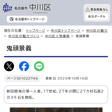
緊急情報なし
防災ポータル
名古屋市
トップページ
現在の位置：
トップページ
>
中川区トップページ
>
中川区の魅力
>
中川区の魅力づくり
>
中川区人物事典
> 鬼頭景義
鬼頭景義
ページID
1022749
更新日 2025年10月16日
新田開発の第一人者。17世紀、27年の間に27カ村石高2
万3千石を開拓。