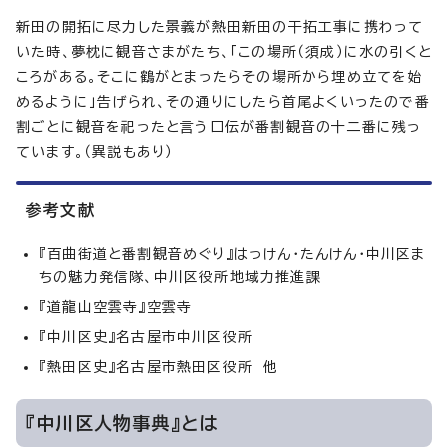
新田の開拓に尽力した景義が熱田新田の干拓工事に携わって
いた時、夢枕に観音さまがたち、「この場所（須成）に水の引くと
ころがある。そこに鶴がとまったらその場所から埋め立てを始
めるように」告げられ、その通りにしたら首尾よくいったので番
割ごとに観音を祀ったと言う口伝が番割観音の十二番に残っ
ています。（異説もあり）
参考文献
『百曲街道と番割観音めぐり』はっけん・たんけん・中川区ま
ちの魅力発信隊、中川区役所地域力推進課
『道龍山空雲寺』空雲寺
『中川区史』名古屋市中川区役所
『熱田区史』名古屋市熱田区役所 他
『中川区人物事典』とは