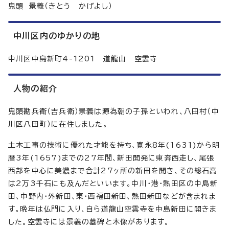
鬼頭 景義（きとう かげよし）
中川区内のゆかりの地
中川区中島新町4-1201 道龍山 空雲寺
人物の紹介
鬼頭勘兵衛（吉兵衛）景義は源為朝の子孫といわれ、八田村（中
川区八田町）に在住しました。
土木工事の技術に優れた才能を持ち、寛永8年(1631)から明
暦3年(1657)までの27年間、新田開発に東奔西走し、尾張
西部を中心に美濃まで合計27ヶ所の新田を開き、その総石高
は2万3千石にも及んだといいます。中川・港・熱田区の中島新
田、中野内・外新田、東・西福田新田、熱田新田などが含まれま
す。晩年は仏門に入り、自ら道龍山空雲寺を中島新田に開きま
した。空雲寺には景義の墓碑と木像があります。