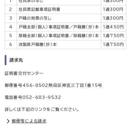
1
住民票の写し
1通300円
2
住民票記載事項証明書
1通300円
3
戸籍の附票の写し
1通300円
4
戸籍全部（個人）事項証明書／戸籍謄（抄）本
1通450円
5
除籍全部（個人）事項証明書／除籍謄（抄）本
1通750円
6
改製原戸籍謄（抄）本
1通750円
請求先
証明書交付センター
郵便番号456-8502熱田区神宮三丁目1番15号
電話番号052-683-9532
詳しくは下記のリンクをご覧ください。
郵便等による請求