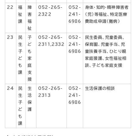
22
福
障
052-265-
052-
身体・知的・精神障害者
祉
害
2322
241-
（児）等福祉、特定医療
課
福
6986
費助成申請（難病）
祉
23
民
子
052-265-
052-
民生委員、児童委員、
生
ど
2311,2332
241-
保育園、児童手当、児
子
も
6986
童扶養手当、ひとり親
ど
家
家庭援護、女性福祉相
も
庭
談、子ども家庭支援
課
支
援
24
民
生
052-265-
052-
生活保護の相談
生
活
2313
241-
子
保
6986
ど
護
も
課