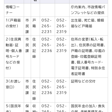
情報コー
庁内案内、市政情報パ
ナー
ンフレットなどの提供
1（戸籍届
市
戸
052-
052-
出生届、死亡届、婚姻
の受付）
民
籍
265-
265-
届など戸籍届
課
2231
2319
2（住民異
市
住
052-
052-
住所の変更（転入・転
動届・証
民
民
265-
265-
出）、住民票の証明書、
明・個人番
課
記
2236
2319
戸籍の証明書、印鑑の
号カード
録
登録・印鑑登録証明
などの受
書、個人番号カード・
付）
電子証明書、特別永住
者証明書
3（お渡し
市
住
052-
052-
証明などの交付
窓口）
民
民
265-
265-
課
記
2236
2319
録
5（国民年
保
収
052-
052-
国民年金の加入・喪失
金）
険
納・
265-
265-
の届、老齢基礎年金・