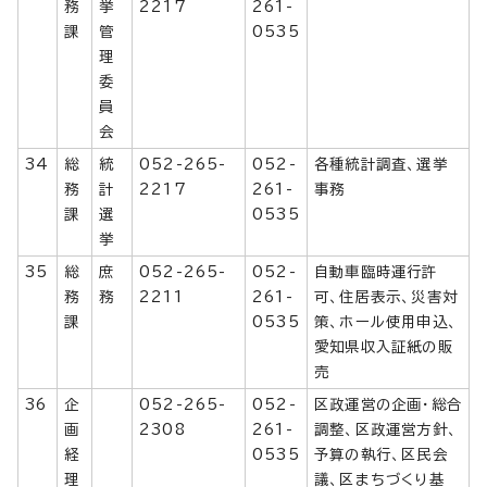
務
挙
2217
261-
課
管
0535
理
委
員
会
34
総
統
052-265-
052-
各種統計調査、選挙
務
計
2217
261-
事務
課
選
0535
挙
35
総
庶
052-265-
052-
自動車臨時運行許
務
務
2211
261-
可、住居表示、災害対
課
0535
策、ホール使用申込、
愛知県収入証紙の販
売
36
企
052-265-
052-
区政運営の企画・総合
画
2308
261-
調整、区政運営方針、
経
0535
予算の執行、区民会
理
議、区まちづくり基