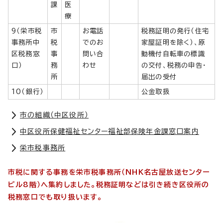
課
医
療
9（栄市税
市
お電話
税務証明の発行（住宅
事務所中
税
でのお
家屋証明を除く）、原
区税務窓
事
問い合
動機付自転車の標識
口）
務
わせ
の交付、税務の申告・
所
届出の受付
10（銀行）
公金取扱
市の組織（中区役所）
中区役所保健福祉センター福祉部保険年金課窓口案内
栄市税事務所
市税に関する事務を栄市税事務所（NHK名古屋放送センター
ビル8階）へ集約しました。税務証明などは引き続き区役所の
税務窓口でも取り扱います。