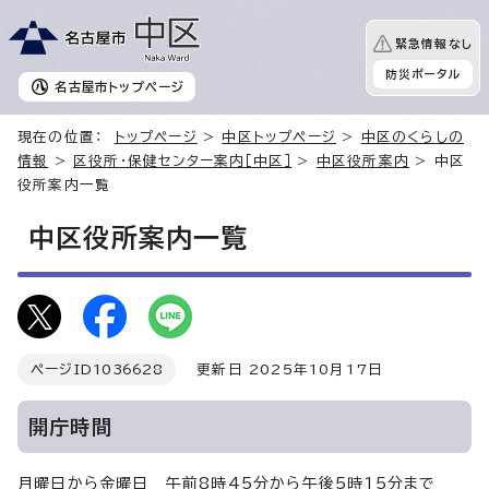
緊急情報なし
防災ポータル
名古屋市
トップページ
現在の位置：
トップページ
>
中区トップページ
>
中区のくらしの
情報
>
区役所・保健センター案内［中区］
>
中区役所案内
> 中区
役所案内一覧
中区役所案内一覧
ページID
1036628
更新日 2025年10月17日
開庁時間
月曜日から金曜日 午前8時45分から午後5時15分まで