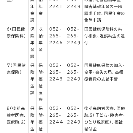
年
年
2241
2249
障害基礎年金の一部
金
金
請求手続、国民年金の
課
免除申請
6（国民健
保
収
052-
052-
国民健康保険料の納
康保険料）
険
納・
265-
265-
付相談、過誤納金の還
年
年
2246
2249
付
金
金
課
7（国民健
保
保
052-
052-
国民健康保険の加入・
康保険）
険
険・
265-
265-
変更・喪失の届、高額
年
福
2243
2249
療養費の支給申請
金
祉
課
医
療
8（後期高
保
保
052-
052-
後期高齢者医療、医療
齢者医療、
険
険・
265-
265-
助成（子ども・障害者・
医療助成）
年
福
2244
2249
ひとり親家庭）、福祉
金
祉
給付金