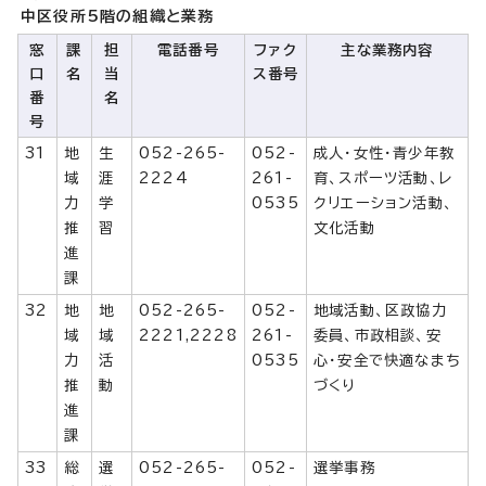
中区役所5階の組織と業務
窓
課
担
電話番号
ファク
主な業務内容
口
名
当
ス番号
番
名
号
31
地
生
052-265-
052-
成人・女性・青少年教
域
涯
2224
261-
育、スポーツ活動、レ
力
学
0535
クリエーション活動、
推
習
文化活動
進
課
32
地
地
052-265-
052-
地域活動、区政協力
域
域
2221,2228
261-
委員、市政相談、安
力
活
0535
心・安全で快適なまち
推
動
づくり
進
課
33
総
選
052-265-
052-
選挙事務