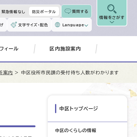
質問する
緊急情報なし
防災ポータル
情報をさがす
げ
文字サイズ・配色
Language
フィール
区内施設案内
所案内
> 中区役所市民課の受付待ち人数がわかります
中区トップページ
中区のくらしの情報