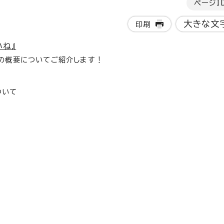
ページI
大きな文
印刷
いね』
』の概要についてご紹介します！
ついて