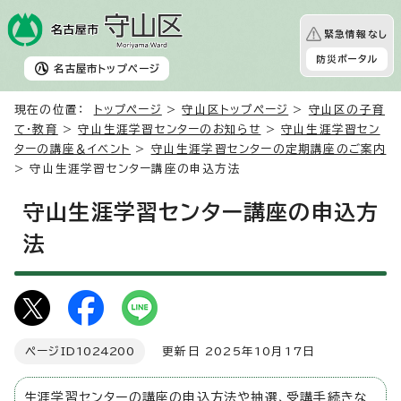
緊急情報なし
防災ポータル
名古屋市
トップページ
現在の位置：
トップページ
>
守山区トップページ
>
守山区の子育
て・教育
>
守山生涯学習センターのお知らせ
>
守山生涯学習セン
ターの講座＆イベント
>
守山生涯学習センターの定期講座のご案内
> 守山生涯学習センター講座の申込方法
守山生涯学習センター講座の申込方
法
ページID
1024200
更新日 2025年10月17日
生涯学習センターの講座の申込方法や抽選、受講手続きな