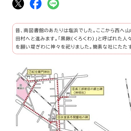
昔、南図書館のあたりは塩浜でした。ここから西へ山
田村へと進みます。「黒鍬(くろくわ)」と呼ばれた
を願い堤ぎわに神々を祀りました。簡素な社にたたず