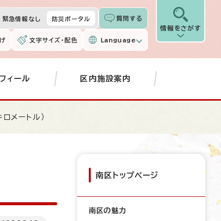
質問する
緊急情報なし
防災ポータル
情報をさがす
げ
文字サイズ・配色
Language
フィール
区内施設案内
キロメートル）
南区トップページ
南区の魅力