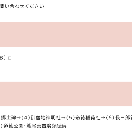
お問い合わせください。
B）
の郷土碑→(4)御替地神明社→(5)道徳稲荷社→(6)長三
9)道徳公園・鷲尾善吉翁頌徳碑