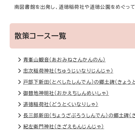
南図書館を出発し、道徳稲荷社や道徳公園をめぐって
散策コース一覧
青峯山観音（あおみねさんかんのん）
忠次稲荷神社（ちゅうじいなりじんじゃ）
戸部下新田（とべしたしんでん）の郷土碑（きょう
御替地神明社（おかえちしんめいしゃ）
道徳稲荷社（どうとくいなりしゃ）
長三郎新田（ちょうざぶろうしんでん）の郷土碑（
紀左衛門神社（きざえもんじんじゃ）