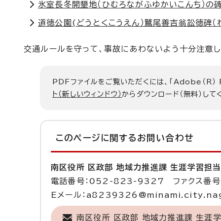
氷室長冬開墾地（ひむろながふゆかいこんち）の碑
道徳公園(どうとくこうえん）鷲尾善吉翁訟徳碑（
交通ルールを守って、事故にあわないよう十分注意し
PDFファイルをご覧いただくには、「Adobe（R）
ト（新しいウィンドウ）
からダウンロード（無料）して
このページに関する
お問い合わせ
南区役所 区政部 地域力推進課 生涯学習担
電話番号：052-823-9327 ファクス番号：
Eメール：a8239326@minami.city.nag
南区役所 区政部 地域力推進課 生涯