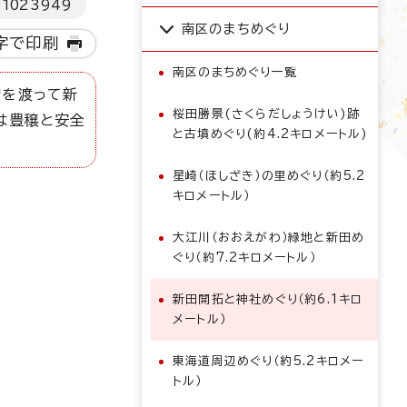
D
1023949
南区のまちめぐり
字で印刷
南区のまちめぐり一覧
橋を渡って新
桜田勝景(さくらだしょうけい)跡
は豊穣と安全
と古墳めぐり(約4.2キロメートル)
星崎（ほしざき）の里めぐり（約5.2
キロメートル）
大江川（おおえがわ）緑地と新田め
ぐり（約7.2キロメートル）
新田開拓と神社めぐり（約6.1キロ
メートル）
東海道周辺めぐり（約5.2キロメー
トル）