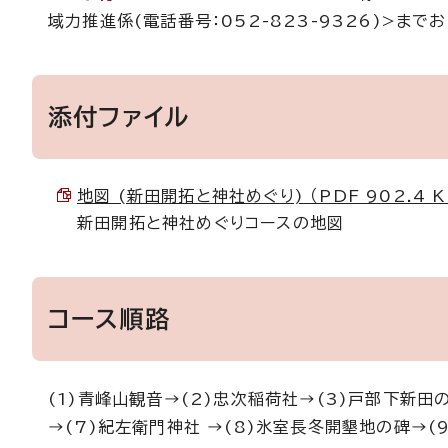
域力推進係(電話番号：052-823-9326)>まで
添付ファイル
地図 (新田開拓と神社めぐり) （PDF 902.4 K
新田開拓と神社めぐりコースの地図
コース順路
(1)青峰山観音→(2)忠次稲荷社→(3)戸部下新田
→(7)紀左衛門神社 →(8)氷室長冬開墾地の碑→(