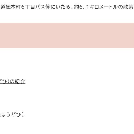
道徳本町6丁目バス停にいたる、約6．1キロメートルの散策
どひ）の紹介
きょうどひ）