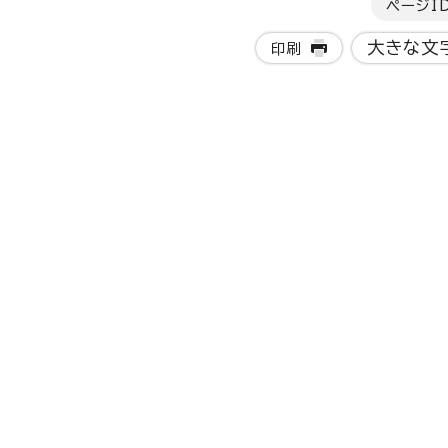
ページI
大きな文
印刷