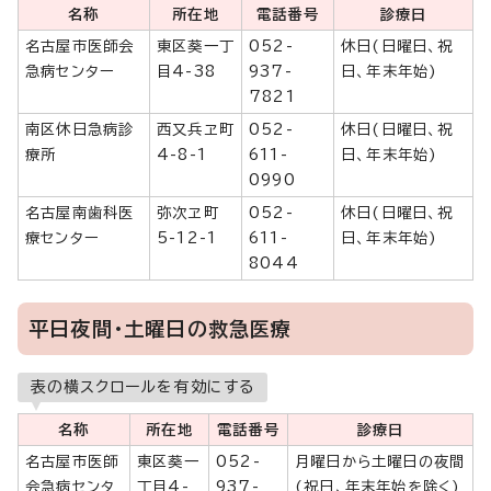
名称
所在地
電話番号
診療日
名古屋市医師会
東区葵一丁
052-
休日(日曜日、祝
急病センター
目4-38
937-
日、年末年始)
7821
南区休日急病診
西又兵ヱ町
052-
休日(日曜日、祝
療所
4-8-1
611-
日、年末年始)
0990
名古屋南歯科医
弥次ヱ町
052-
休日(日曜日、祝
療センター
5-12-1
611-
日、年末年始)
8044
平日夜間・土曜日の救急医療
表の横スクロールを有効にする
名称
所在地
電話番号
診療日
名古屋市医師
東区葵一
052-
月曜日から土曜日の夜間
会急病センタ
丁目4-
937-
(祝日、年末年始を除く)