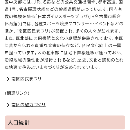
区中央部には、JR、名鉄などの公共交通機関や、都市高速、国
道1号、名古屋環状線などの幹線道路が走っています。国内有
数の規模を誇る「日本ガイシスポーツプラザ(旧名古屋市総合
体育館)」では、各種スポーツ競技やコンサート・イベントなどの
ほか、「南区区民まつり」が開催され、多くの人々が訪れます。
また、区北部には図書館と文化小劇場が併設されており、南区
に昔から伝わる貴重な文書の保存など、区民文化向上の一翼
を担っています。区の北東部には地下鉄桜通線が通っており、
沿線地域の活性化が期待されるなど、歴史、文化と調和のとれ
た快適で住みよいまちづくりが進められています。
南区区民まつり
(関連リンク)
南区の魅力づくり
人口統計