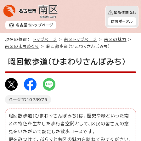
緊急情報なし
防災ポータル
名古屋市
トップページ
現在の位置：
トップページ
>
南区トップページ
>
南区の魅力
>
南区のまちめぐり
> 暇回散歩道（ひまわりさんぽみち）
暇回散歩道（ひまわりさんぽみち）
ページID
1023975
暇回散歩道(ひまわりさんぽみち)は、歴史や緑といった南
区の特色を生かした歩行者空間として、区民の皆さんの意
見をいただいて設定した散歩コースです。
暇をみつけて、ぶらりと南区の魅力を訪ねてみてください。