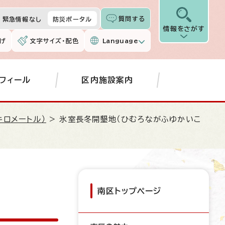
質問する
緊急情報なし
防災ポータル
情報をさがす
げ
文字サイズ・配色
Language
フィール
区内施設案内
キロメートル）
> 氷室長冬開墾地（ひむろながふゆかいこ
南区トップページ