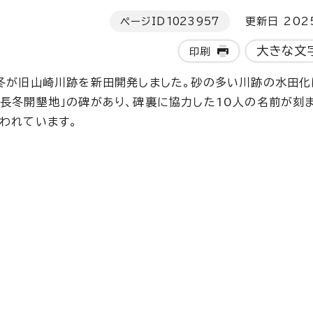
ページID
1023957
更新日 202
大きな文
印刷
長冬が旧山崎川跡を新田開発しました。砂の多い川跡の水田
室長冬開墾地」の碑があり、碑裏に協力した10人の名前が刻
われています。