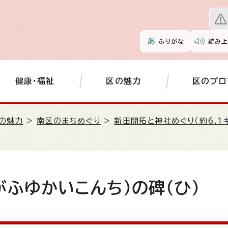
ふりがな
読み上
健康・福祉
区の魅力
区のプロ
の魅力
>
南区のまちめぐり
>
新田開拓と神社めぐり（約6.1
ふゆかいこんち）の碑（ひ）