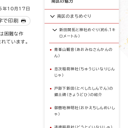
南区の魅力
5年10月17日
南区のまちめぐり
字で印刷
新田開拓と神社めぐり（約6.1キ
化は困難な作
ロメートル）
まれています。
青峯山観音（あおみねさんかんの
ん）
忠次稲荷神社（ちゅうじいなりじん
じゃ）
戸部下新田（とべしたしんでん）の
郷土碑（きょうどひ）の紹介
御替地神明社（おかえちしんめいし
ゃ）
道徳稲荷社（どうとくいなりしゃ）