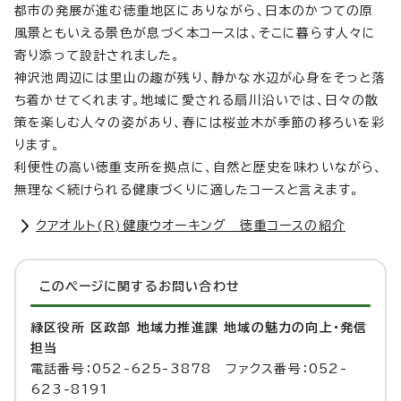
都市の発展が進む徳重地区にありながら、日本のかつての原
風景ともいえる景色が息づく本コースは、そこに暮らす人々に
寄り添って設計されました。
神沢池周辺には里山の趣が残り、静かな水辺が心身をそっと落
ち着かせてくれます。地域に愛される扇川沿いでは、日々の散
策を楽しむ人々の姿があり、春には桜並木が季節の移ろいを彩
ります。
利便性の高い徳重支所を拠点に、自然と歴史を味わいながら、
無理なく続けられる健康づくりに適したコースと言えます。
クアオルト(R)健康ウオーキング 徳重コースの紹介
このページに関する
お問い合わせ
緑区役所 区政部 地域力推進課 地域の魅力の向上・発信
担当
電話番号：052-625-3878 ファクス番号：052-
623-8191