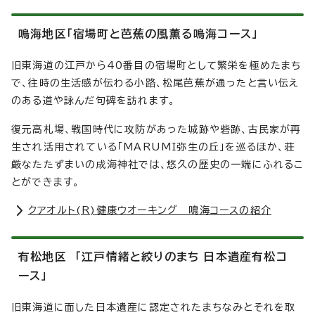
鳴海地区「宿場町と芭蕉の風薫る鳴海コース」
旧東海道の江戸から40番目の宿場町として繁栄を極めたまち
で、往時の生活感が伝わる小路、松尾芭蕉が通ったと言い伝え
のある道や詠んだ句碑を訪れます。
復元高札場、戦国時代に攻防があった城跡や砦跡、古民家が再
生され活用されている「MARUMI弥生の丘」を巡るほか、荘
厳なたたずまいの成海神社では、悠久の歴史の一端にふれるこ
とができます。
クアオルト(R)健康ウオーキング 鳴海コースの紹介
有松地区 「江戸情緒と絞りのまち 日本遺産有松コ
ース」
旧東海道に面した日本遺産に認定されたまちなみとそれを取