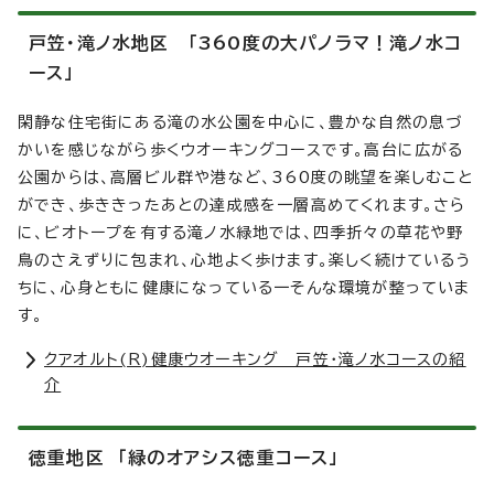
戸笠・滝ノ水地区 「360度の大パノラマ！滝ノ水コ
ース」
閑静な住宅街にある滝の水公園を中心に、豊かな自然の息づ
かいを感じながら歩くウオーキングコースです。高台に広がる
公園からは、高層ビル群や港など、360度の眺望を楽しむこと
ができ、歩ききったあとの達成感を一層高めてくれます。さら
に、ビオトープを有する滝ノ水緑地では、四季折々の草花や野
鳥のさえずりに包まれ、心地よく歩けます。楽しく続けているう
ちに、心身ともに健康になっている一そんな環境が整っていま
す。
クアオルト(R)健康ウオーキング 戸笠・滝ノ水コースの紹
介
徳重地区 「緑のオアシス徳重コース」