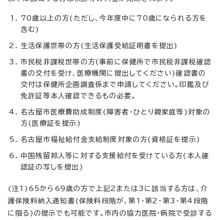
70歳以上の方(ただし、今年度中に70歳になられる方を
含む)
生活保護世帯の方(生活保護受給証明書を提出)
市民税非課税世帯の方(事前に保健所で市民税非課税確認
書の交付を受け、医療機関に提出してください)確認書の
交付は保健所企画調査係まで申請してください。印鑑及び
免許証等本人確認できるもの必要。
名古屋市医療費助成制度(障害者・ひとり親家庭等)対象の
方(医療証を提示)
名古屋市福祉給付金支給制度対象の方(資格証を提示)
中国残留邦人等に対する支援給付を受けている方(本人確
認証の写しを提出)
(注1)65から69歳の方で上記2または3に該当する方は、介
護保険料納入通知書(保険料段階が、第1・第2・第3・第4段階
に限る)の提示でも可能です。市内の協力医院・病院で受診する