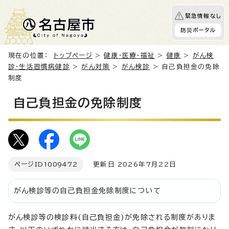
緊急情報なし
防災ポータル
現在の位置：
トップページ
>
健康・医療・福祉
>
健康
>
がん検
診・生活習慣病健診
>
がん対策
>
がん検診
> 自己負担金の免除
制度
自己負担金の免除制度
ページID
1009472
更新日 2026年7月22日
がん検診等の自己負担金免除制度について
がん検診等の検診料(自己負担金)が免除される制度がありま