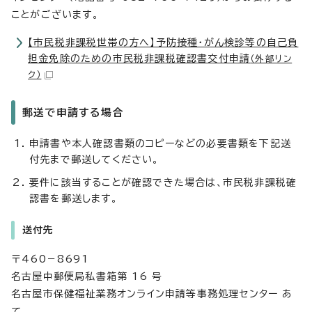
ことがございます。
【市民税非課税世帯の方へ】予防接種・がん検診等の自己負
担金免除のための市民税非課税確認書交付申請
（外部リン
ク）
郵送で申請する場合
申請書や本人確認書類のコピーなどの必要書類を下記送
付先まで郵送してください。
要件に該当することが確認できた場合は、市民税非課税確
認書を郵送します。
送付先
〒460－8691
名古屋中郵便局私書箱第 16 号
名古屋市保健福祉業務オンライン申請等事務処理センター あ
て