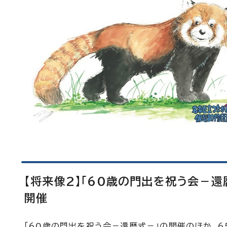
【将来像2】「60歳の門出を祝う会－還
開催
「60歳の門出を祝う会－還暦式－」の開催のほか、