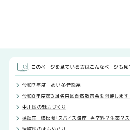
このページを見ている方はこんなページも見
令和7年度 めい冬音楽祭
令和8年度第3回名東区自然散策会を開催します
中川区の魅力づくり
揚輝荘 聴松閣「スパイス講座 香辛料？生薬？ス
瑞穂区のまちめぐり