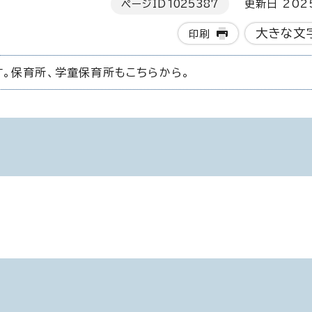
ページID
1025387
更新日 202
大きな文
印刷
。保育所、学童保育所もこちらから。