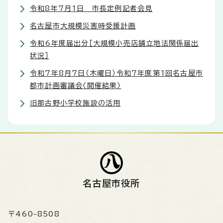
令和8年7月1日 市長定例記者会見
名古屋市大規模災害時受援計画
令和6年度届出分［大規模小売店舗立地法関係届出
状況］
令和7年8月7日（木曜日）令和7年度第1回名古屋市
都市計画審議会〈開催結果〉
旧那古野小学校施設の活用
名古屋市役所
〒460-8508