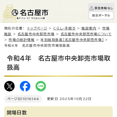
緊急情報なし
防災ポータル
現在の位置：
トップページ
>
くらし・手続き
>
施設案内
>
市場
施設
>
名古屋市中央卸売市場
>
名古屋市中央卸売市場について
>
市場の統計情報
>
年別総取扱高［名古屋市中央卸売市場］
>
令和4年 名古屋市中央卸売市場取扱高
令和4年 名古屋市中央卸売市場取
扱高
ページID
1016144
更新日 2025年10月22日
開場日数