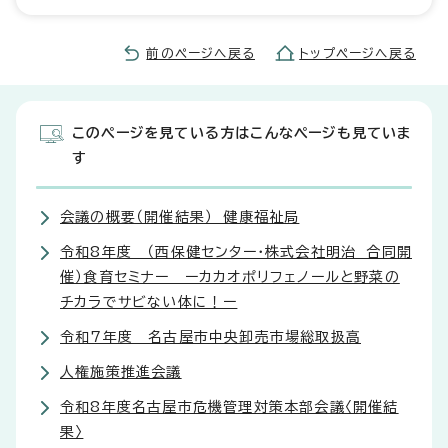
前のページへ戻る
トップページへ戻る
このページを見ている方はこんなページも見ていま
す
会議の概要（開催結果） 健康福祉局
令和8年度 （西保健センター・株式会社明治 合同開
催）食育セミナー ーカカオポリフェノールと野菜の
チカラでサビない体に！ー
令和7年度 名古屋市中央卸売市場総取扱高
人権施策推進会議
令和8年度名古屋市危機管理対策本部会議〈開催結
果〉