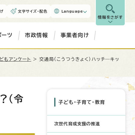
げ
文字サイズ・配色
Language
情報をさがす
ポーツ
市政情報
事業者向け
どもアンケート
> 交通局（こうつうきょく）ハッチ―キッ
？（令
子ども・子育て・教育
次世代育成支援の推進