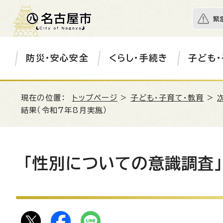
緊
防災・安心安全
くらし・手続き
子ども・
現在の位置：
トップページ
>
子ども・子育て・教育
>
結果（令和7年8月実施）
「性別についての意識調査」