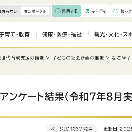
質問する
ふりがな
読み上
急情報なし
防災ポータル
子育て・教育
健康・医療・福祉
観光・文化・ス
次世代育成支援の推進
>
子どもの社会参画の推進
>
なごや子
アンケート結果（令和7年8月実
ページID
1037724
更新日 202