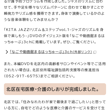
る介護予防プログラムを作成しました。ジャズのリズムに合わ
せて、手や足を様々なリズムパターンに合わせて動かすことで
瞬発力やリズム感を獲得できます。身体で演奏しているかのよ
うな音楽体験をしてみませんか？
「KITA JAZZ!リズム＆ステップvol.1-ジャズのリズムを身
体で楽しもう-」DVDのダイジェスト版を「なごや動画館まるは
っちゅーぶ」3chに掲載しています。ぜひ、ご覧ください。
「なごや動画館まるはっちゅーぶ」3ch
（外部リンク）
また、本編DVDを北区内の高齢者サロンやイベント等でご活用
されたい場合は、北区役所福祉課包括的支援等の推進担当
（052-917-6575）までご相談ください。
北区在宅医療・介護のしおりが完成しました。
北区では、「住みなれたわが家で最後まで過ごしたい」と思って
いる方に、自宅でどのような医療と介護のサービスを受けて生